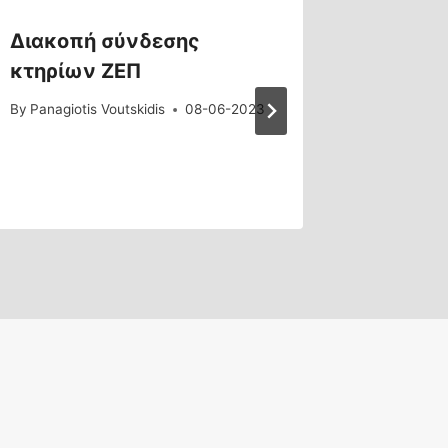
Διακοπή σύνδεσης
Αλλαγέ
κτηρίων ΖΕΠ
DNS
By
Panagiotis Voutskidis
08-06-2023
By
Panagiot