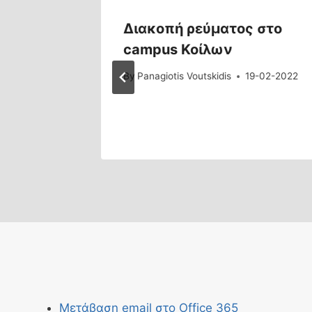
νδεσης
Διακοπή ρεύματος στο
ffice
campus Κοίλων
By
Panagiotis Voutskidis
19-02-2022
5-09-2024
Μετάβαση email στο Office 365