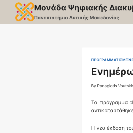
Skip
Μονάδα Ψηφιακής Διακυ
to
Πανεπιστήμιο Δυτικής Μακεδονίας
content
ΠΡΟΓΡΑΜΜΑΤΙΣΜΈΝΕ
Ενημέρωσ
By
Panagiotis Voutski
Το πρόγραμμα cl
αντικαταστάθηκε
Η νέα έκδοση του