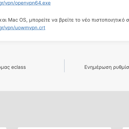
gr/vpn/openvpn64.exe
 και Mac OS, μπορείτε να βρείτε το νέο πιστοποιητικό 
gr/vpn/uowmvpn.crt
μας eclass
Ενημέρωση ρυθμίσ