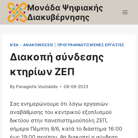
Skip
Μονάδα Ψηφιακής
to
Διακυβέρνησης
content
ΝΈΑ - ΑΝΑΚΟΙΝΏΣΕΙΣ
|
ΠΡΟΓΡΑΜΜΑΤΙΣΜΈΝΕΣ ΕΡΓΑΣΊΕΣ
Διακοπή σύνδεσης
κτηρίων ΖΕΠ
By
Panagiotis Voutskidis
08-06-2023
Σας ενημερώνουμε ότι λόγω εργασιών
αναβάθμισης του κεντρικού εξοπλισμού
δικτύου στην πανεπιστημιούπολη ΖΕΠ,
σήμερα Πέμπτη 8/6, κατά το διάστημα 16:00
έως 19:00 περίπου, θα διακοπεί η σύνδεση