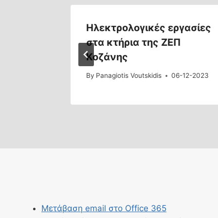
σίας
Ηλεκτρολογικές εργασίες
στα κτήρια της ΖΕΠ
Κοζάνης
4-04-2020
By
Panagiotis Voutskidis
06-12-2023
Μετάβαση email στο Office 365