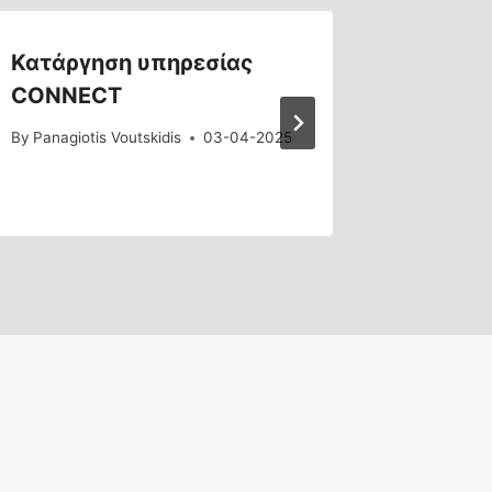
Κατάργηση υπηρεσίας
Σταδια
CONNECT
domain
By
Panagiotis Voutskidis
03-04-2025
By
Panagiot