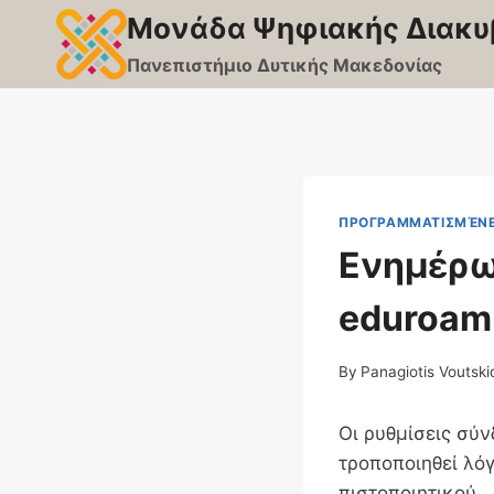
Skip
Μονάδα Ψηφιακής Διακυ
to
Πανεπιστήμιο Δυτικής Μακεδονίας
content
ΠΡΟΓΡΑΜΜΑΤΙΣΜΈΝΕ
Ενημέρω
eduroam
By
Panagiotis Voutski
Οι ρυθμίσεις σύ
τροποποιηθεί λό
πιστοποιητικού.