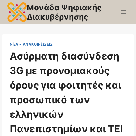
Skip
Μονάδα Ψηφιακής
to
Διακυβέρνησης
content
ΝΈΑ - ΑΝΑΚΟΙΝΏΣΕΙΣ
Ασύρματη διασύνδεση
3G με προνομιακούς
όρους για φοιτητές και
προσωπικό των
ελληνικών
Πανεπιστημίων και ΤΕΙ