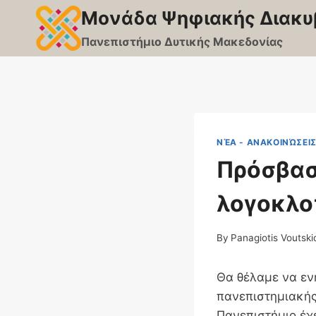
Skip
Μονάδα Ψηφιακής Διακυ
to
Πανεπιστήμιο Δυτικής Μακεδονίας
content
ΝΈΑ - ΑΝΑΚΟΙΝΏΣΕΙ
Πρόσβασ
λογοκλοπ
By
Panagiotis Voutski
Θα θέλαμε να εν
πανεπιστημιακής
Πανεπιστήμιο έχ