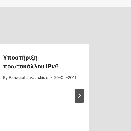
Υποστήριξη
Συστάσ
πρωτοκόλλου IPv6
Υπουργ
Διακυβ
By
Panagiotis Voutskidis
20-04-2011
υπεύθυ
ηλεκτ
υποδομ
περίοδ
έκτακ
By
Panagiot