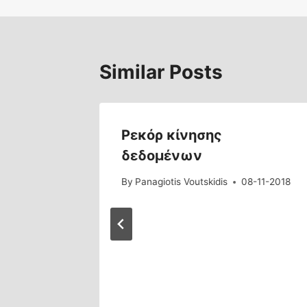
Similar Posts
φόρμας
Ρεκόρ κίνησης
δεδομένων
7-12-2017
By
Panagiotis Voutskidis
08-11-2018