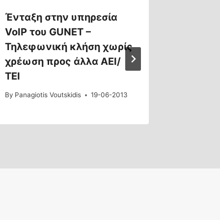
Ένταξη στην υπηρεσία
Ρεκόρ 
VoIP του GUNET –
δεδομ
Τηλεφωνική κλήση χωρίς
By
Panagiot
χρέωση προς άλλα ΑΕΙ/
ΤΕΙ
By
Panagiotis Voutskidis
19-06-2013