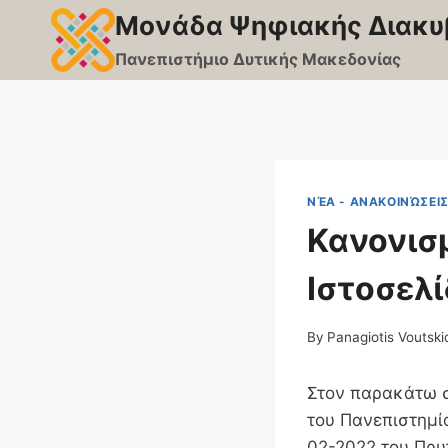
Skip
Μονάδα Ψηφιακής Διακυ
to
Πανεπιστήμιο Δυτικής Μακεδονίας
content
ΝΈΑ - ΑΝΑΚΟΙΝΏΣΕΙ
Κανονισ
Ιστοσελ
By
Panagiotis Voutski
Στον παρακάτω σ
του Πανεπιστημί
02-2022 του Πρυ