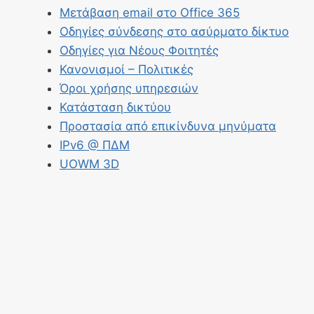
Μετάβαση email στο Office 365
Οδηγίες σύνδεσης στο ασύρματο δίκτυο
Οδηγίες για Νέους Φοιτητές
Κανονισμοί – Πολιτικές
Όροι χρήσης υπηρεσιών
Κατάσταση δικτύου
Προστασία από επικίνδυνα μηνύματα
IPv6 @ ΠΔΜ
UOWM 3D