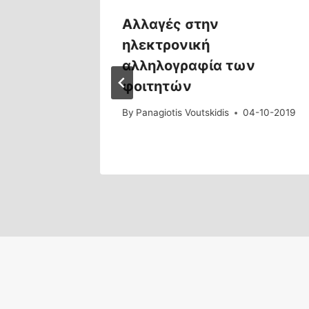
Αλλαγές στην
ην
ηλεκτρονική
αλληλογραφία των
φοιτητών
8-01-2014
By
Panagiotis Voutskidis
04-10-2019