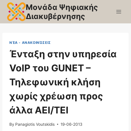
Skip
Μονάδα Ψηφιακής
to
Διακυβέρνησης
content
ΝΈΑ - ΑΝΑΚΟΙΝΏΣΕΙΣ
Ένταξη στην υπηρεσία
VoIP του GUNET –
Τηλεφωνική κλήση
χωρίς χρέωση προς
άλλα ΑΕΙ/ΤΕΙ
By
Panagiotis Voutskidis
19-06-2013