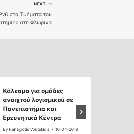
NEXT
IPv6 στα Τμήματα του
στημίου στη Φλώρινα
Κάλεσμα για ομάδες
Αλλαγή
ανοιχτού λογισμικού σε
πιστοπ
Πανεπιστήμια και
στην 
Ερευνητικά Κέντρα
By
Panagiot
By
Panagiotis Voutskidis
10-04-2019