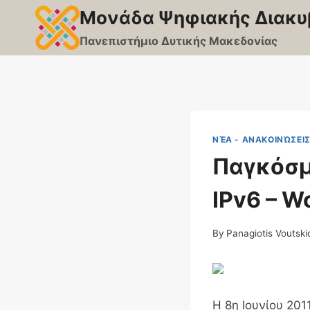
Skip
Μονάδα Ψηφιακής Διακυ
to
Πανεπιστήμιο Δυτικής Μακεδονίας
content
ΝΈΑ - ΑΝΑΚΟΙΝΏΣΕΙ
Παγκόσμ
IPv6 – W
By
Panagiotis Voutski
Η 8η Ιουνίου 20