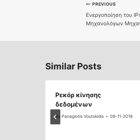
Post
PREVIOUS
Ενεργοποίηση του IP
navigation
Μηχανολόγων Μηχα
Similar Posts
ας
Ρεκόρ κίνησης
ικών
δεδομένων
By
Panagiotis Voutskidis
08-11-2018
9-12-2019