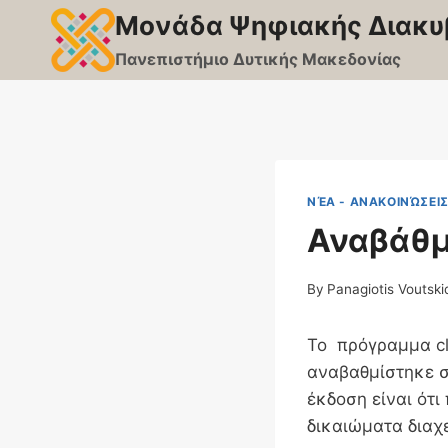
Skip
Μονάδα Ψηφιακής Διακυ
to
Πανεπιστήμιο Δυτικής Μακεδονίας
content
ΝΈΑ - ΑΝΑΚΟΙΝΏΣΕΙ
Αναβάθμι
By
Panagiotis Voutski
Το πρόγραμμα cl
αναβαθμίστηκε στ
έκδοση είναι ότι
δικαιώματα διαχε