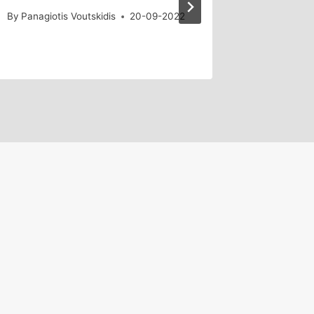
By
Panagiotis Voutskidis
20-09-2022
By
Panagiot