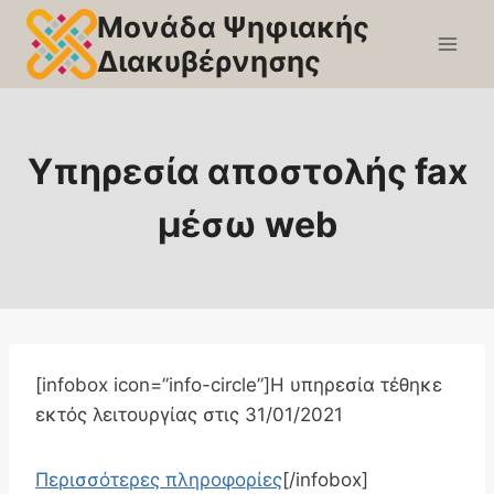
Skip
Μονάδα Ψηφιακής
to
Διακυβέρνησης
content
Υπηρεσία αποστολής fax
μέσω web
[infobox icon=”info-circle”]Η υπηρεσία τέθηκε
εκτός λειτουργίας στις 31/01/2021
Περισσότερες πληροφορίες
[/infobox]