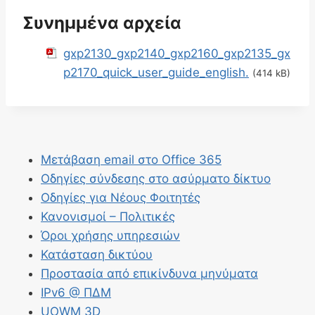
Συνημμένα αρχεία
Endcall
9061
gxp2130_gxp2140_gxp2160_gxp2135_gx
p2170_quick_user_guide_english.
(414 kB)
Confrn
Μετάβαση email στο Office 365
Οδηγίες σύνδεσης στο ασύρματο δίκτυο
Οδηγίες για Νέους Φοιτητές
Κανονισμοί – Πολιτικές
Όροι χρήσης υπηρεσιών
Κατάσταση δικτύου
Προστασία από επικίνδυνα μηνύματα
IPv6 @ ΠΔΜ
UOWM 3D