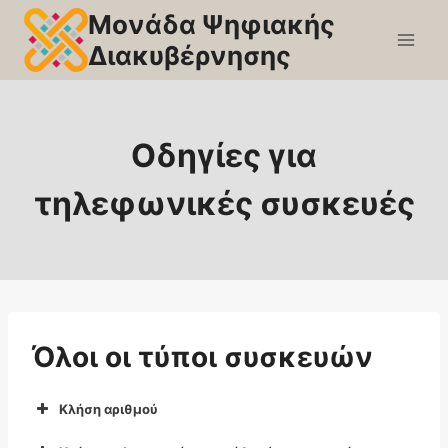
Skip
Μονάδα Ψηφιακής
to
Διακυβέρνησης
content
Οδηγίες για
τηλεφωνικές συσκευές
Όλοι οι τύποι συσκευών
Κλήση αριθμού
εντός του