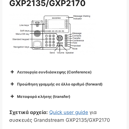
GXP2135/GXP2170
9050
9051
9022
9060
9061
9021
Λειτουργία συνδιάσκεψης (Conference)
9060
Προώθηση γραμμής σε άλλο αριθμό (forward)
Μεταφορά κλήσης (transfer)
#
Σχετικά αρχεία:
Quick user guide
για
Confrn
συσκευές Grandstream GXP2135/GXP2170