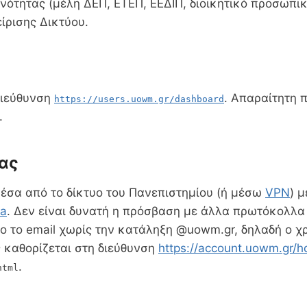
νότητας (μέλη ΔΕΠ, ΕΤΕΠ, ΕΕΔΙΠ, διοικητικό προσωπικ
ίρισης Δικτύου.
διεύθυνση
. Απαραίτητη 
https://users.uowm.gr/dashboard
.
ας
μέσα από το δίκτυο του Πανεπιστημίου (ή μέσω
VPN
) 
la
. Δεν είναι δυνατή η πρόσβαση με άλλα πρωτόκολλα π
ιο το email χωρίς την κατάληξη @uowm.gr, δηλαδή ο χ
 καθορίζεται στη διεύθυνση
https://account.uowm.gr/
.
html