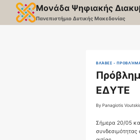
Skip
Μονάδα Ψηφιακής Διακυ
to
Πανεπιστήμιο Δυτικής Μακεδονίας
content
ΒΛΆΒΕΣ - ΠΡΟΒΛΉΜ
Πρόβλημ
ΕΔΥΤΕ
By
Panagiotis Voutski
Σήμερα 20/05 κα
συνδεσιμότητας 
αιτίας.