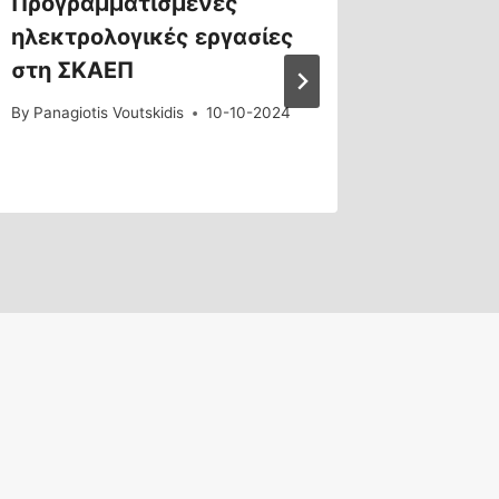
Προγραμματισμένες
Διακοπ
ηλεκτρολογικές εργασίες
campus
στη ΣΚΑΕΠ
Πανεπι
Κοζάν
By
Panagiotis Voutskidis
10-10-2024
By
Panagiot