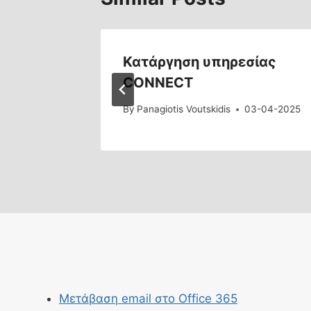
φόρμας
Κατάργηση υπηρεσίας
CONNECT
3-07-2023
By
Panagiotis Voutskidis
03-04-2025
Μετάβαση email στο Office 365