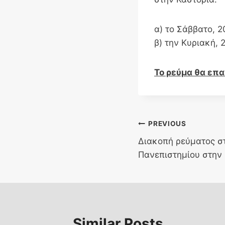
α) το Σάββατο, 
β) την Κυριακή,
Το ρεύμα θα επα
Post
PREVIOUS
Διακοπή ρεύματος στ
navigation
Πανεπιστημίου στην
Similar Posts