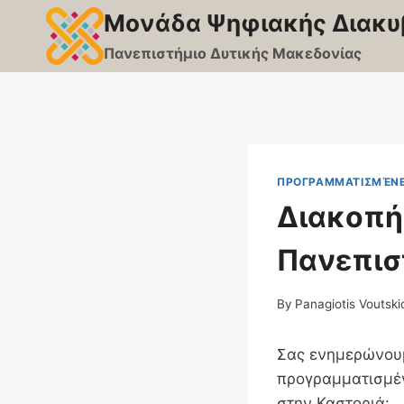
Skip
Μονάδα Ψηφιακής Διακυ
to
Πανεπιστήμιο Δυτικής Μακεδονίας
content
ΠΡΟΓΡΑΜΜΑΤΙΣΜΈΝΕ
Διακοπή 
Πανεπισ
By
Panagiotis Voutski
Σας ενημερώνουμ
προγραμματισμέν
στην Καστοριά: