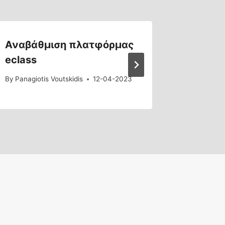
Αναβάθμιση πλατφόρμας
Αλλαγέ
eclass
Καταλό
By
Panagiotis Voutskidis
12-04-2023
By
Panagiot