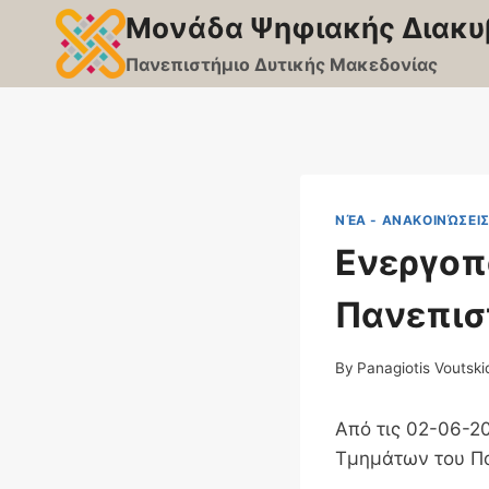
Skip
Μονάδα Ψηφιακής Διακυ
to
Πανεπιστήμιο Δυτικής Μακεδονίας
content
ΝΈΑ - ΑΝΑΚΟΙΝΏΣΕΙ
Ενεργοπο
Πανεπισ
By
Panagiotis Voutski
Από τις 02-06-2
Τμημάτων του Πα