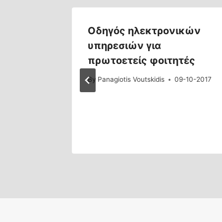
 CAT
Οδηγός ηλεκτρονικών
υπηρεσιών για
7-05-2014
πρωτοετείς φοιτητές
By
Panagiotis Voutskidis
09-10-2017