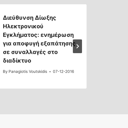
Διεύθυνση Δίωξης
Δυσλει
Ηλεκτρονικού
του ΕΔ
Εγκλήματος: ενημέρωση
By
Panagiot
για αποφυγή εξαπάτησης
σε συναλλαγές στο
διαδίκτυο
By
Panagiotis Voutskidis
07-12-2016